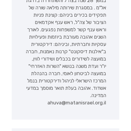
במשך 28 שנה בצה"ל והשתחררה בדרגת
אל"מ . במסגרת שירותה מילאה שורה של
תפקידים בכירים ביניהם: קצינת פניות
הציבור של צה"ל, ראש ענף אקדמאים
וראש ענף קשר למשפחות נפגעים. לאורך
השנים אהובה מעורבת ביוזמות ופעילויות
עסקיות וחברתיות, וביניהם: דירקטורית
ב"אילנות דיסקונט" קרנות נאמנות, חברה
במועצה לשידורים בכבלים ושידורי לווין,
יו"ר ועדת משנה בנושא "השרות האזרחי"
במועצה לביטחון לאומי, חברה בהנהלת
המרכז הישראלי לניהול ודירקטורית בנמל
אשדוד. אהובה בעלת תואר מוסמך במדעי
המדינה.
ahuva@matanisrael.org.il