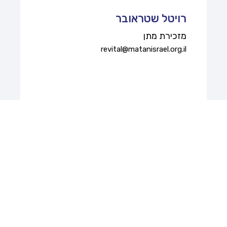
רויטל שטראובר
מזכירת מתן
revital@matanisrael.org.il
רוויטל טל
מנהלת מחלקת כספים
revital.tal@matanisrael.org.il
אסתי קלדטה
מחלקת כספים
esti@matanisrael.org.il