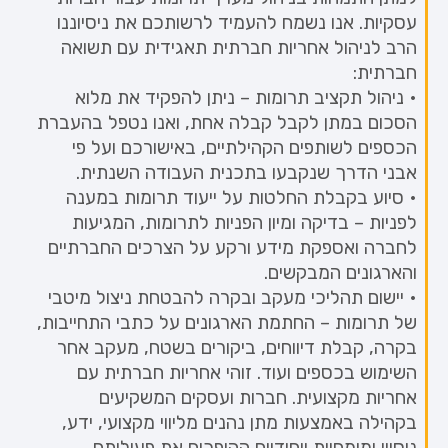
עסקיות. אנו נשמח להעמיד לרשותכם את ניסיוננו
הרב לניהול אחריות חברתית תאגידית עם תשואה
חברתית:
• ניהול תקציב תרומות – ניתן להפקיד את מלוא
הסכום במתן לקבל קבלה אחת, ואנו נטפל בהעברת
הכספים לשותפים הקהילתיים, באישורכם ועל פי
אבני הדרך שנקבעו בתכנית העבודה השנתית.
• סיוע בקבלת החלטות על ייעוד תרומות במענה
לפניות – בדיקה ומיון הפניות לתרומות, המגיעות
לחברה ואספקת מידע ורקע על הצרכים החברתיים
והארגונים המבקשים.
• יישום תהליכי מעקב ובקרה להבטחת ניצול מיטבי
של תרומות – החתמת הארגונים על כתבי התחייבות,
בקרה, קבלת דיווחים, ביקורים בשטח, מעקב אחר
השימוש בכספים ועוד. זוהי אחריות חברתית עם
אחריות מקצועית. חברות ועסקים המשקיעים
בקהילה באמצעות מתן נהנים מליווי מקצועי, ידע,
ניסיון ומומחיות ייחודיים ההופכים את פעילותם