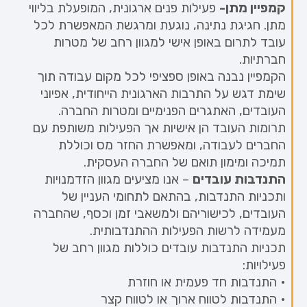
קמפיין מתן-
פעילות פנים ארגונית, המופעלת בליווי
מתן. חגיגת נתינה, נוגעת ומרגשת המאפשרת לכל
עובד לתרום באופן אישי למגוון רחב של מטרות
חברתיות.
הקמפיין נבנה באופן ספציפי לכל מקום עבודה תוך
שימת דגש על התרבות הארגונית הייחודית, אפיוני
העובדים, האתגרים הפנימיים ומטרות החברה.
תרומות העובד הן אישיות אך הפעילות משותפת עם
החברים לעבודה, ומאפשרת החזר מס וכוללת
תמיכה ומימון תואם של החברה העסקית.
התנדבות עובדים
– אנו מציעים מגוון הזדמנויות
ותכניות התנדבות, בהתאם לתחומי העניין של
העובדים, לכישוריהם ולמשאבי זמן וכסף, שהחברה
מעמידה לרשות הפעילות ההתנדבותית.
תכניות התנדבות עובדים כוללות מגוון רחב של
פעילויות:
• התנדבות חד פעמית או חוזרת
• התנדבות לטווח ארוך או לטווח קצר