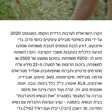
הקרן הישראלית לערבות הדדית הוקמה באוגוסט 2020
על ידי מתן בשיתוף מובילים עיסקיים כחמי פרס, גדי
איזנקוט, דורון לבנת ונוספים לטובת משפחות שספגו
פגיעה כלכלית בעקבות משבר הקורונה. הקרן הושיטה
סיוע לכ-9200 משפחות, בסכום ממוצע של 2500 ₪
למשפחה, בזכות תרומות של למעלה מ-22 מיליון ש"ח
מתורמים פרטיים וחברות שותפותובהן אפלייד מטריאלס
אדמה, מובילאיי, מיקרוסופט, סאפ, סיסקו, אנבידיה,
אורבוטק, KLA, איטורן, כי"ל, כלל ביטוח, נובה, יוטפו,
אוונטיס טים, ויה, זברה ועוד הקרן ציינה את סיומה
וברכה על המוגמר במסגרת "אות הנשיא להתנדבות"
בבית הנשיא. בתמונה – נציגי ונציגות החברות עם נשיא
המדינה, מר ראובן (רובי) ריבלין ועם רא"ל (מיל') גדי