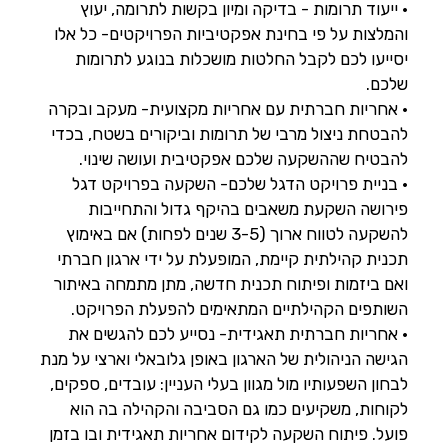
• ייעוד תרומות - בדיקה ומיון בקשות לתרומה, יעוץ
והמלצות על פי בחינת אפקטיביות הפרויקטים- כל אלו
יסייעו לכם לקבל החלטות מושכלות בנוגע לתרומות
שלכם.
• אחריות חברתית עם אחריות מקצועית- מעקב ובקרה
להבטחת ניצול מרבי של תרומות וביקורים בשטח, בכדי
להבטיח שההשקעה שלכם אפקטיבית ועושה שינוי.
• בניית פרויקט הדגל שלכם- השקעה בפרויקט דגל
פירושה השקעת משאבים בהיקף גדול והתחייבות
להשקעה לטווח ארוך (3-5 שנים לפחות) אם באימוץ
תכנית קהילתית קיימת, המופעלת על ידי ארגון חברתי
ואם ביזמות ופיתוח תכנית חדשה, מתן מתמחה באיתור
השותפים הקהילתיים המתאימים להפעלת הפרויקט.
• אחריות חברתית תאגידית- נסייע לכם להגשים את
הגישה הניהולית של הארגון באופן גלובאלי וארצי על מנת
לבחון השפעותיו מול מגוון בעלי העניין: עובדים, ספקים,
לקוחות, משקיעים כמו גם הסביבה והקהילה בה הוא
פועל. פיתוח השקעה לקידום אחריות תאגידית ובו בזמן