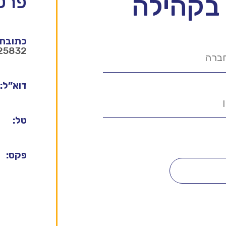
 בקהילה
פרטי
כתובת:
25832
דוא”ל:
טל:
פקס: