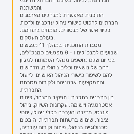
הנדרשת, לניהול בעולם החברתי, הדינמי
והמשתנה.
התוכנית מאפשרת למנהלים מארגונים
חברתיים לרכוש כישורי ניהול עדכניים ולזכות
בליווי אישי של מנטורים, מומחים בתחומם,
בעולם העסקים.
מסגרת התוכנית: במהלך 11 מפגשים
שבועיים למנכ”לים ו – 8 מפגשים סמנכ”לים,
בני יום שלם נחשפים מנהלי העמותות למגוון
רחב של נושאים וכלים ניהוליים, הדרושים
להם לשיפור כישורי הניהול האישיים, לייעול
והתמקצעות ארגוניהם ולקידום מטרתם
החברתית.
בין התכנים בתכנית : תפקיד המנהל, פיתוח
אסטרטגיה ויישומה, עקרונות השיווק, ניהול
פיננסי, מדידה והערכה ככלי ניהולי, יחסי
ציבור, שימוש ברשתות חברתיות, היבטים
טכנולוגיים בניהול, פיתוח וקידום עובדים,