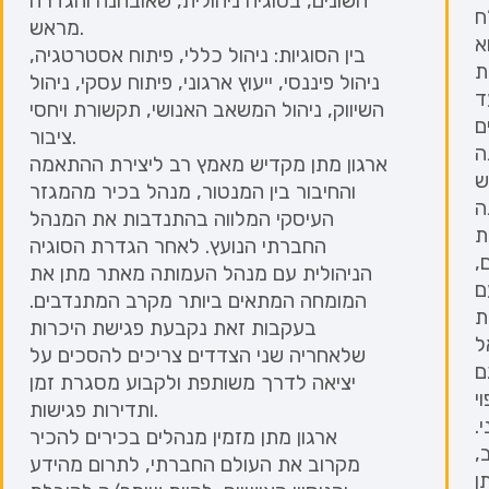
השונים, בסוגיה ניהולית, שאובחנה והגדרה
שרד עו”ד אופיר
מראש.
א
בין הסוגיות: ניהול כללי, פיתוח אסטרטגיה,
ת
ניהול פיננסי, ייעוץ ארגוני, פיתוח עסקי, ניהול
ד
השיווק, ניהול המשאב האנושי, תקשורת ויחסי
ם
ציבור.
ה
ארגון מתן מקדיש מאמץ רב ליצירת ההתאמה
והחיבור בין המנטור, מנהל בכיר מהמגזר
ה
העיסקי המלווה בהתנדבות את המנהל
ת
החברתי הנועץ. לאחר הגדרת הסוגיה
,
הניהולית עם מנהל העמותה מאתר מתן את
ם
המומחה המתאים ביותר מקרב המתנדבים.
בעקבות זאת נקבעת פגישת היכרות
ל
שלאחריה שני הצדדים צריכים להסכים על
ם
יציאה לדרך משותפת ולקבוע מסגרת זמן
ותדירות פגישות.
.
ארגון מתן מזמין מנהלים בכירים להכיר
,
מקרוב את העולם החברתי, לתרום מהידע