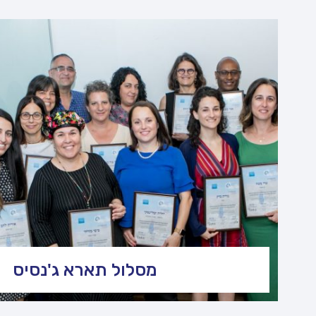
מסלול תארא ג'נסיס