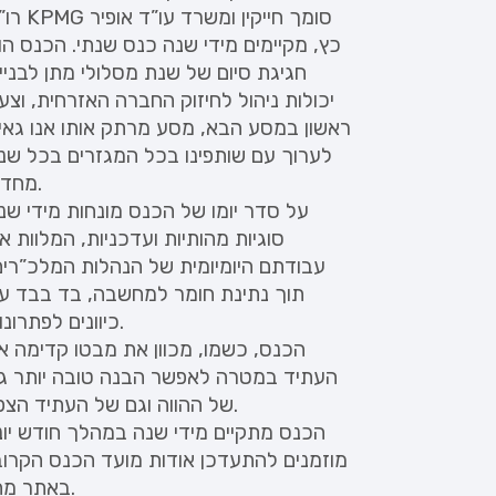
רו”ח KPMG סומך חייקין ומ
כץ, מקיימים מידי שנה כנס שנתי. הכנס הו
חגיגת סיום של שנת מסלולי מתן לבניי
יכולות ניהול לחיזוק החברה האזרחית, וצע
ראשון במסע הבא, מסע מרתק אותו אנו גאי
לערוך עם שותפינו בכל המגזרים בכל שנ
מחדש.
על סדר יומו של הכנס מונחות מידי שנ
סוגיות מהותיות ועדכניות, המלוות א
עבודתם היומיומית של הנהלות המלכ”רים
תוך נתינת חומר למחשבה, בד בבד ע
כיוונים לפתרונות.
הכנס, כשמו, מכוון את מבטו קדימה א
העתיד במטרה לאפשר הבנה טובה יותר ג
של ההווה וגם של העתיד הצפוי.
הכנס מתקיים מידי שנה במהלך חודש יוני
מוזמנים להתעדכן אודות מועד הכנס הקרוב
באתר מתן.